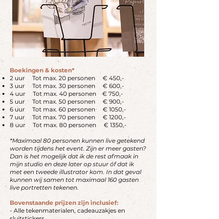
Boekingen & kosten*
2 uur Tot max. 20 personen € 450,-
3 uur Tot max. 30 personen € 600,-
4 uur Tot max. 40 personen € 750,-
5 uur Tot max. 50 personen € 900,-
6 uur Tot max. 60 personen € 1050,-
7 uur Tot max. 70 personen € 1200,-
8 uur Tot max. 80 personen € 1350,-
*Maximaal 80 personen kunnen live getekend
worden tijdens het event. Zijn er meer gasten?
Dan is het mogelijk dat ik de rest afmaak
in
mijn studio
en deze later op stuur óf dat ik
met een tweede illustrator kom. In dat geval
kunnen wij samen tot maximaal 160 gasten
live portretten tekenen.
Bovenstaande prijzen zijn inclusief:
- Alle tekenmaterialen, cadeauzakjes en
sluitstickers.