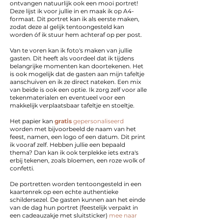
ontvangen natuurlijk ook een mooi portret!
Deze lijst ik voor jullie in en maak ik op A4-
formaat. Dit portret kan ik als eerste maken,
zodat deze al gelijk tentoongesteld kan
worden óf ik stuur hem achteraf op per post.
Van te voren kan ik foto's maken van jullie
gasten. Dit heeft als voordeel dat ik tijdens
belangrijke momenten kan doortekenen. Het
is ook mogelijk dat de gasten aan mijn tafeltje
aanschuiven en ik ze direct nateken. Een mix
van beide is ook een optie. Ik zorg zelf voor alle
tekenmaterialen en eventueel voor een
makkelijk verplaatsbaar tafeltje en stoeltje.
Het papier kan
gratis
gepersonaliseerd
worden met bijvoorbeeld de naam van het
feest, namen, een logo of een datum. Dit print
ik vooraf zelf. Hebben jullie een bepaald
thema? Dan kan ik ook terplekke iets extra's
erbij tekenen, zoals bloemen, een roze wolk of
confetti.
De portretten worden tentoongesteld in een
kaartenrek op een echte authentieke
schildersezel. De gasten kunnen aan het einde
van de dag hun portret (feestelijk verpakt in
een
cadeauzakje met sluitsticker)
mee naar